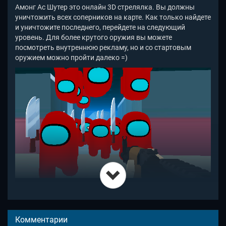
Амонг Ас Шутер это онлайн 3D стрелялка. Вы должны
уничтожить всех соперников на карте. Как только найдете
и уничтожите последнего, перейдете на следующий
уровень. Для более крутого оружия вы можете
посмотреть внутреннюю рекламу, но и со стартовым
оружием можно пройти далеко =)
На первых порах в Among Us Shooter это пугает: враги
идут даже по потолку. Некоторые из них очень крупны, а
некоторые с ракетницами - уничтожайте их в первую
очередь. Бьют они довольно слабо, но их настолько
Комментарии