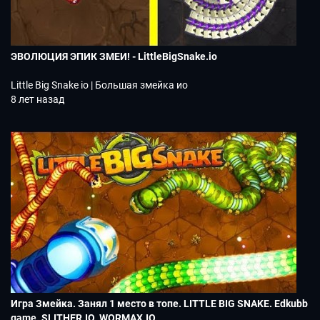
ЭВОЛЮЦИЯ ЭПИК ЗМЕИ! - LittleBigSnake.io
Little Big Snake io | Большая змейка ио
8 лет назад
Игра Змейка. Занял 1 место в топе. LITTLE BIG SNAKE. Edkubb
game. SLITHER.IO. WORMAX.IO.