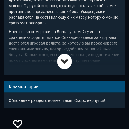
других змей, зато свой собственный хвост пронзать
можно. С другой стороны, нужно делать так, чтобы змеи
противников врезались в ваши бока. Умерев, змеи
распадаются на составляющую их массу, которую можно
сразу же подобрать.
Новшество номер один в Большую змейку ио по
сравнению с оригинальной Слизарио - здесь за игру вам
достаются игровая валюта, за которую вы прокачиваете
специальные здания, которые добавляют вашей змее
бонусы. Кроме этого, вы получаете опыт, и по достижении
новых уровней вам становятся доступны новые
апгрейды.
Но если это новшество реализовано и в других змейках
тоже, то появление Жужи делает Little Big Snake io
Комментарии
поистине уникальной игрой. Жужа это ваш второй шанс
добыть очков. После гибели змеи вам будет предложено
сыграть за этого жука, задачей которого будет также
Обновляем раздел с комментами. Скоро вернутся!
сбор точек массы (нектара), давление жуков, которые
остаются после гибели других змей и давления с высоты
других Жуж. Очень интересная опция, которая вносит
изюминку в игровой процесс!