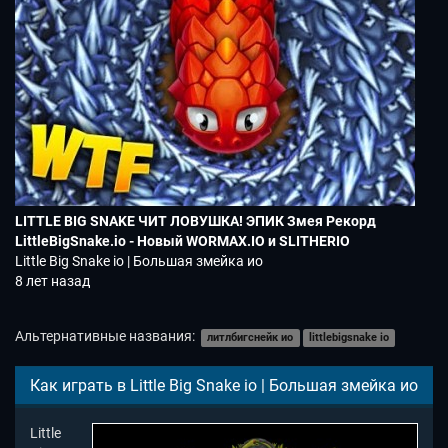
LITTLE BIG SNAKE ЧИТ ЛОВУШКА! ЭПИК Змея Рекорд
LittleBigSnake.io - Новый WORMAX.IO и SLITHERIO
Little Big Snake io | Большая змейка ио
8 лет назад
Альтернативные названия:
литлбигснейк ио
littlebigsnake io
Как играть в Little Big Snake io | Большая змейка ио
Little