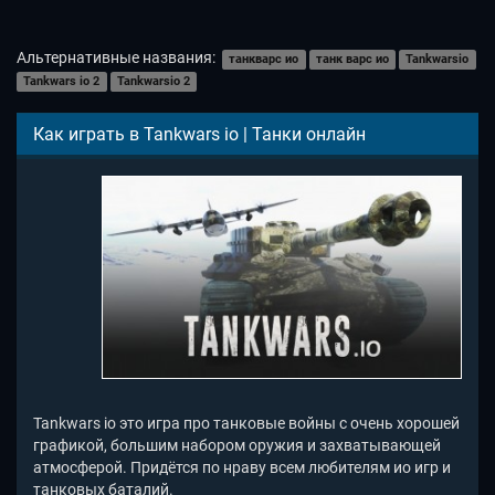
Альтернативные названия:
танкварс ио
танк варс ио
Tankwarsio
Tankwars io 2
Tankwarsio 2
Как играть в Tankwars io | Танки онлайн
Tankwars io это игра про танковые войны с очень хорошей
графикой, большим набором оружия и захватывающей
атмосферой. Придётся по нраву всем любителям ио игр и
танковых баталий.