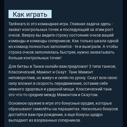
Как играть
Tankwars io
это командная игра. Главная задача здесь -
захват контрольных точек и последующий за этим рост
очков. Вверху вы видите строку состояния очков вашей
команды и команды соперников. Как только шкала одной
из команд полностью заполнится - те и выиграли. А чтобы
строка очков заполнялась быстрее, нужно захватывать
больше контрольных точек!
Для битвы в Танки онлайн вам предложат 3 типа танков;
Классический, Мамонт и Скаут. Танк Мамонт
неповоротлив, но живуч и силён по урону. Скаут всю свою
силу вложил в скорость передвижения, оставив себе
немного здоровья и ударной мощи. Классический танк
это что-то среднее между Мамонтом и Скаутом.
Основное оружие в игре это бонусные орудия, которые
сбрасывают самолёты на парашютах. Несколько бонусов
достаётся вам при рождении, а еще бонусы щедро
выпадают из взорванных соперников.