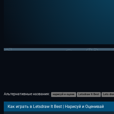
Альтернативные названия:
нарисуй и оцени
Letsdraw It Best
Lets dra
Как играть в Letsdraw It Best | Нарисуй и Оценивай