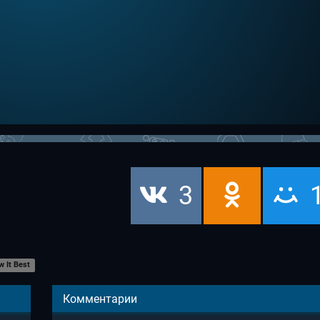
3
w It Best
Комментарии