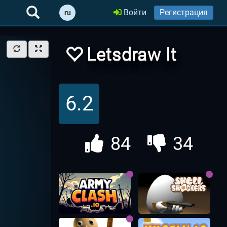
Войти
Регистрация
ru
Letsdraw It
Best | Нарисуй
6.2
и Оценивай
84
34