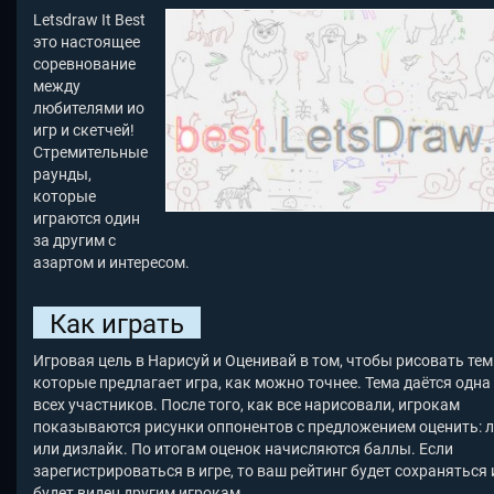
Letsdraw It Best
это настоящее
соревнование
между
любителями ио
игр и скетчей!
Стремительные
раунды,
которые
играются один
за другим с
азартом и интересом.
Как играть
Игровая цель в Нарисуй и Оценивай в том, чтобы рисовать тем
которые предлагает игра, как можно точнее. Тема даётся одна
всех участников. После того, как все нарисовали, игрокам
показываются рисунки оппонентов с предложением оценить: 
или дизлайк. По итогам оценок начисляются баллы. Если
зарегистрироваться в игре, то ваш рейтинг будет сохраняться 
будет виден другим игрокам.