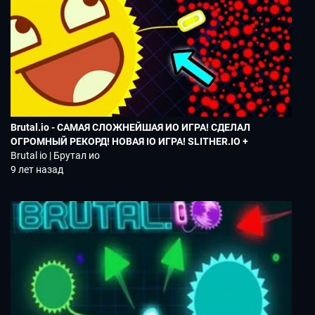
Brutal.io - САМАЯ СЛОЖНЕЙШАЯ ИО ИГРА! СДЕЛАЛ
ОГРОМНЫЙ РЕКОРД! НОВАЯ IO ИГРА! SLITHER.IO +
WORMAX.IO
Brutal io | Брутал ио
9 лет назад