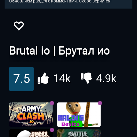
Обновляем раздел с комментами. Скоро вернутся!
Brutal io | Брутал ио
Игра Brutal.io от создателей
Wings.io
обладает нескучным
геймплеем, у прокаченных игроков незначительное
7.5
14k
4.9k
преимущество перед новичками. Если вам уже
поднадоели Слизарио или танчики, попробуйте Брутал ио!