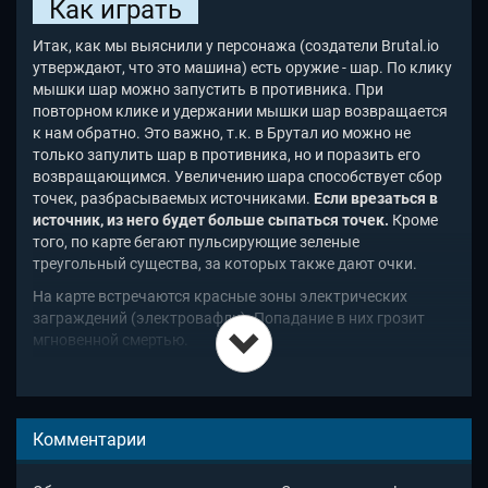
Как играть
Итак, как мы выяснили у персонажа (создатели Brutal.io
утверждают, что это машина) есть оружие - шар. По клику
мышки шар можно запустить в противника. При
повторном клике и удержании мышки шар возвращается
к нам обратно. Это важно, т.к. в Брутал ио можно не
только запулить шар в противника, но и поразить его
возвращающимся. Увеличению шара способствует сбор
точек, разбрасываемых источниками.
Если врезаться в
источник, из него будет больше сыпаться точек.
Кроме
того, по карте бегают пульсирующие зеленые
треугольный существа, за которых также дают очки.
На карте встречаются красные зоны электрических
заграждений (электровафли). Попадание в них грозит
мгновенной смертью.
Управление
Бросить шар - клик левой кнопкой мыши
Комментарии
Вернуть шар - клик и удержание левой кнопкой