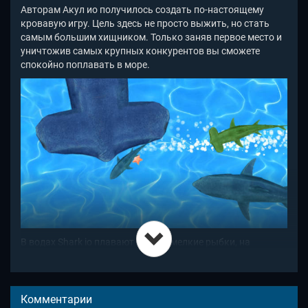
Авторам Акул ио получилось создать по-настоящему
кровавую игру. Цель здесь не просто выжить, но стать
самым большим хищником. Только заняв первое место и
уничтожив самых крупных конкурентов вы сможете
спокойно поплавать в море.
В водах Shark io
плавают совсем мелкие рыбки, на
которых вы можете набрать первоначальную массу.
Охотьтесь на беззаботных отдыхающих, с них тоже
сможете набрать уровень-другой. А когда станете
здоровее, то откроется сезон охоты на серьезных
Комментарии