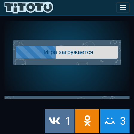
Toggl
navig
Игра загружается
1
3