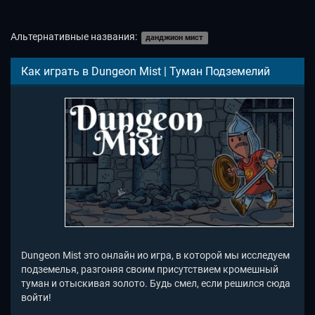
Альтернативные названия:
данджион мист
Как играть в Dungeon Mist | Туман Подземелий
Dungeon Mist это онлайн ио игра, в которой мы исследуем
подземелья, разгоняя своим присутствием кромешный
туман и отыскивая золото. Будь смел, если решился сюда
войти!