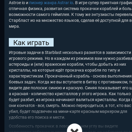
Astroe io и
пионер жанра Astrar io
. В игре супер приятная графи
отличная физика, развитая система прокачки кораблей и бол
возможности самого геймплея. К тому же энтузиасты перевел
Старбласт ио на множество языков, сделав её доступной для в
мира.
Как играть
Игровые задачи в Starblast несколько разнятся в зависимости
игрового режима. Но в каждом из режимов вам нужно разбив
астероиды и (или) вражеские корабли, чтобы добыть из них
кристаллы, на которые идёт прокачка корабля по типу и
характеристикам. Прокачанный корабль - основа выполнения
боевых задач. Когда же вы вступаете в битву с противником, т
видите две полоски: синюю и красную. Синяя показывает его щ
а красная - количество кристаллов у этого игрока. Как только
будет разбит, из игрока начинают валиться кристаллы. Когда 
они кончатся - все, смерть. Можно переродиться, а тот, кто вас
убил, будет подсвечен на мини-карте красным маркером для
удобства его поиска и мести.
Особенность прокачки: в левом верхнем углу вы видите
количество собранных кристаллов. Как только наберется пол