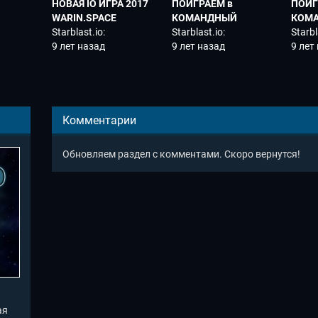
НОВАЯ IO ИГРА 2017
ПОИГРАЕМ в
ПОИГ
WARIN.SPACE
КОМАНДНЫЙ
КОМ
 2017
обновления ОБЗОР
Starblast.io:
РЕЖИМ STARBLAST
Starblast.io:
РЕЖИ
Starbl
от ИВАНЫЧА
Старбласт ио
9 лет назад
IO ЧАСТЬ№4 DIEP IO
Старбласт ио
9 лет назад
IO ЧА
Старб
9 лет
uropa
STARBLAST
+Warin space
+Wari
IO
IO+MINECRAFT +
AGAR IO
Комментарии
Обновляем раздел с комментами. Скоро вернутся!
ая