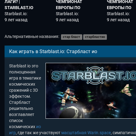
ЛАГИ? |
ЧЕМПИОНАТ
ЧЕМПИОНАТ
STARBLAST.IO
ЕВРОПЫ ПО
ЕВРОПЫ ПО
Starblast.io:
STARBLAST.IO
Starblast.io:
STARBLAST.IO
Starblast.io:
Старбласт ио
9 лет назад
ЧАСТЬ№2 DIEP IO
Старбласт ио
9 лет назад
ЧАСТЬ№1
Старбласт ио
9 лет назад
+STARVE
Выживание E
Expanse DIEP 
Альтернативные названия:
стар бласт
старбластио
+MINECRAFT
Как играть в Starblast.io: Старбласт ио
Starblast io это
полноценная
игра в тематике
космических
сражений с 3D
эффектом.
Старбласт
решительно
возглавляет
список
космических
ио
игр
, где так же участвуют
масштабная Warin.space
, симпатичн