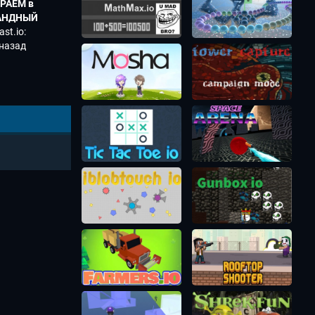
РАЕМ в
АНДНЫЙ
М STARBLAST
ast.io:
СТЬ№3 DIEP IO
ласт ио
 назад
n space