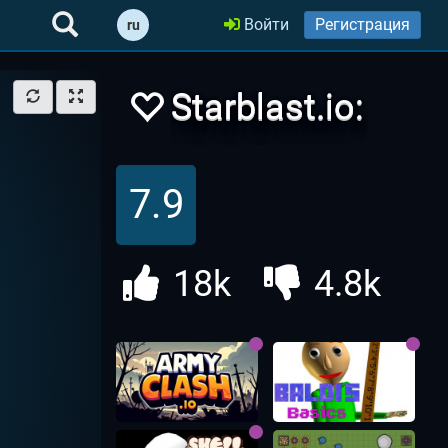
Войти
Регистрация
ru
Starblast.io:
Старбласт ио
7.9
18k
4.8k