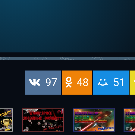
97
48
51