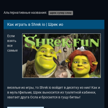
Альтернативные названия:
шрек супер слэм
Как играть в Shrek io | Шрек ио
Если
взять
все
самые
веселые ио игры, то Shrek io войдет в десятку из них! Как и
в мультфильме, Шрек выносится из туалетной кабинки,
хватает друга Осла и бросается в гущу битвы!