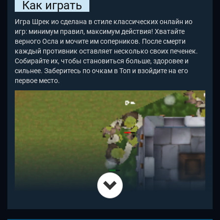
Как играть
Игра Шрек ио сделана в стиле классических онлайн ио
игр: минимум правил, максимум действия! Хватайте
верного Осла и мочите им соперников. После смерти
каждый противник оставляет несколько своих печенек.
Собирайте их, чтобы становиться больше, здоровее и
сильнее. Заберитесь по очкам в Топ и взойдите на его
первое место.
Разрушьте крепость в центре Shrek io для получения
максимума очков. Это сделать очень непросто, ведь пока