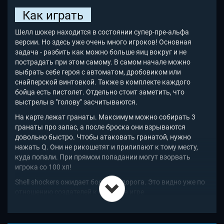
Как играть
Шелл шокер находится в состоянии супер-пре-альфа
версии. Но здесь уже очень много игроков! Основная
задача - разбить как можно больше яиц вокруг и не
пострадать при этом самому. В самом начале можно
выбрать себе героя с автоматом, дробовиком или
снайперской винтовкой. Также в комплекте каждого
бойца есть пистолет. Отдельно стоит заметить, что
выстрелы в "голову" засчитываются.
На карте лежат гранаты. Максимум можно собирать 3
гранаты про запас, а после броска они взрываются
довольно быстро. Чтобы атаковать гранатой, нужно
нажать Q. Они не рикошетят и прилипают к тому месту,
куда попали. При прямом попадании могут взорвать
игрока со 100 хп!
Shell shockers
ожидает большая дорога. Это видно уже по
отношению создателей к людям; в игре
предусмотрительно сделана праворукая модель
передвижения (IJKL) для левшей. Отличная графика и
жизнерадостная обстановка также добавляют плюсов