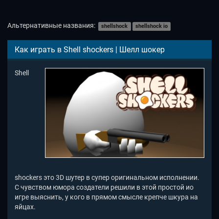
Альтернативные названия:
shellshock
shellshock io
Как играть в Shell shockers | Шелл шокер
Shell
shockers это 3D шутер в супер оригинальном исполнении.
С чувством юмора создатели решили в этой простой ио
игре выяснить, у кого в прямом смысле крепче шкура на
яйцах.