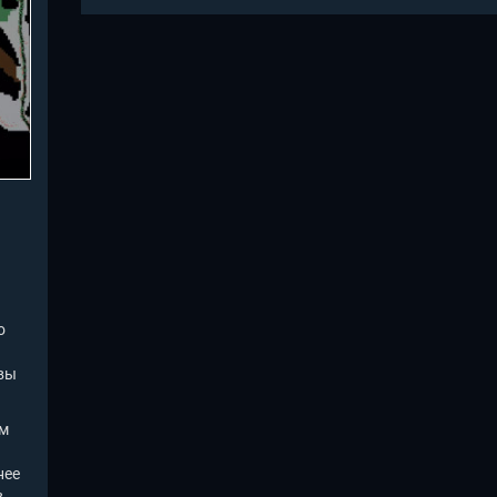
о
овы
ом
нее
в.