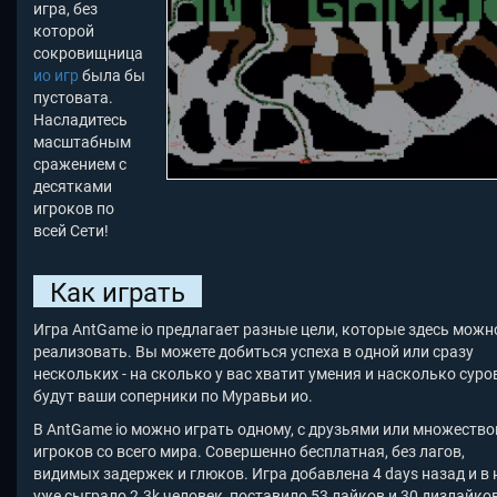
игра, без
которой
сокровищница
ио игр
была бы
пустовата.
Насладитесь
масштабным
сражением с
десятками
игроков по
всей Сети!
Как играть
Игра AntGame io предлагает разные цели, которые здесь можн
реализовать. Вы можете добиться успеха в одной или сразу
нескольких - на сколько у вас хватит умения и насколько сур
будут ваши соперники по Муравьи ио.
В AntGame io можно играть одному, с друзьями или множеств
игроков со всего мира. Совершенно бесплатная, без лагов,
видимых задержек и глюков. Игра добавлена 4 days назад и в 
уже сыграло 2.3k человек, поставило 53 лайков и 30 дизлайко