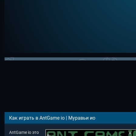
Как играть в AntGame io | Муравьи ио
AntGame io это