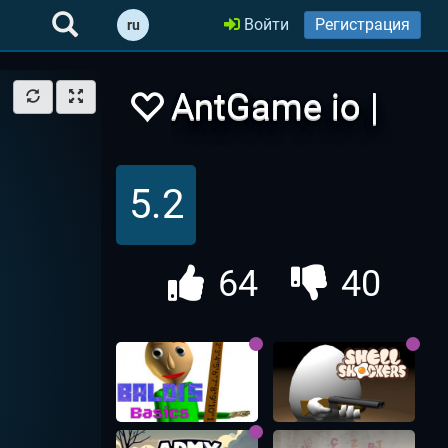
Войти
Регистрация
ru
AntGame io |
Муравьи ио
5.2
64
40