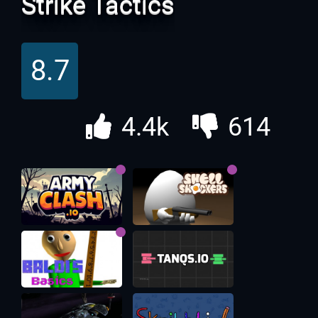
Strike Tactics
8.7
4.4k
614