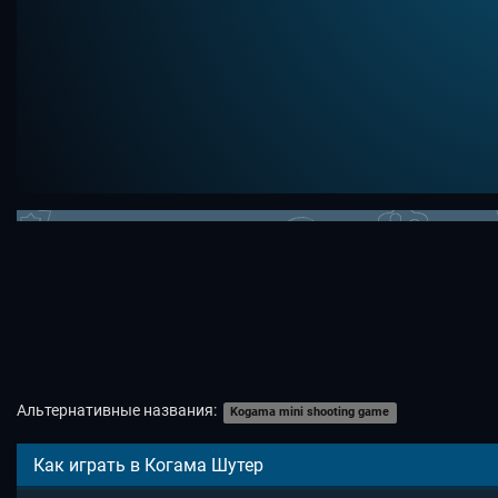
Альтернативные названия:
Kogama mini shooting game
Как играть в Когама Шутер