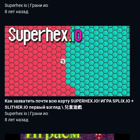
Superhex io | Грани ио
8 лет назад
Как захватить почти всю карту SUPERHEX.IO! ИГРА SPLIX.IO +
SLITHER.IO первый взгляд \ 兒童遊戲
Superhex io | Грани ио
8 лет назад