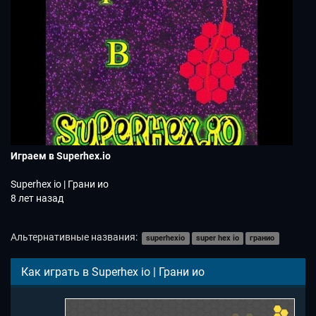
Играем в Superhex.io
Superhex io | Грани ио
8 лет назад
Альтернативные названия:
superhexio
super hex io
гранио
Как играть в Superhex io | Грани ио