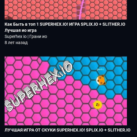
Как Быть в топ 1 SUPERHEX.IO! ИГРА SPLIX.IO + SLITHER.IO
Лучшая ио игра
Superhex io | Грани ио
8 лет назад
ЛУЧШАЯ ИГРА ОТ СКУКИ SUPERHEX.IO! SPLIX.IO + SLITHER.IO