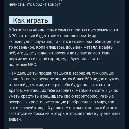
нечисти, что бродит вокруг.
Как играть
В Terraria ты начинаешь с самых простых инструментов и
NPC, который будет твоим проводником. Мир
генерируется случайно, так что каждый раз тебя ждёт что-
то новенькое. Копай пещеры, добывай металл, крафть
всё, что душе угодно, от оружия до целых домов. Ищи
редкие луты и строй город, куда будут заселяться
полезные NPC.
Чем дальше ты продвигаешься в Террария, тем больше
фана. В твоём арсенале появится более 500 видов оружия,
от мечей до магии, а вокруг тебя будут ползать сотни
врагов, мечтающих тебе насолить. Чтобы выжить, нужно
уметь крафтить и защищать свою территорию. Разные
ресурсы и крафтовые станции разбросаны по миру, так
что исследуй каждый уголок. А потом готовься к битве с
гигантскими боссами, которые отсыпят тебе кучу эпичных
вещей.