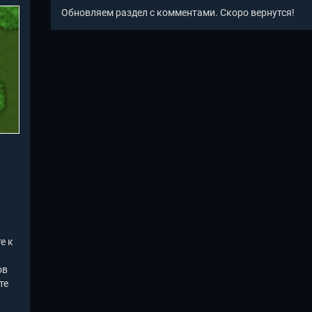
Обновляем раздел с комментами. Скоро вернутся!
.
е к
ов
те