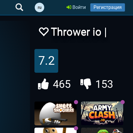
Войти
Регистрация
ru
Thrower io |
Топор Онлайн
7.2
465
153