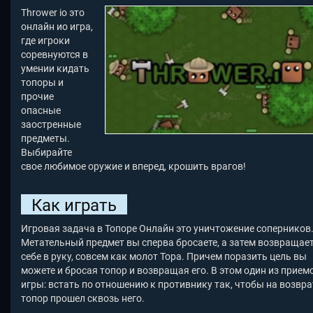
Thrower io это
онлайн ио игра,
где игроки
соревнуются в
умении кидать
топоры и
прочие
опасные
заостренные
предметы.
Выбирайте
свое любимое оружие и вперед, крошить врагов!
Как играть
Игровая задача в Топоре Онлайн это уничтожение соперников
Метательный предмет вы сперва бросаете, а затем возвращает
себе в руку, совсем как молот Тора. Причем поразить цель вы
можете и бросая топор и возвращая его. В этом один из прием
игры: встать по отношению к противнику так, чтобы на возвра
топор прошел сквозь него.