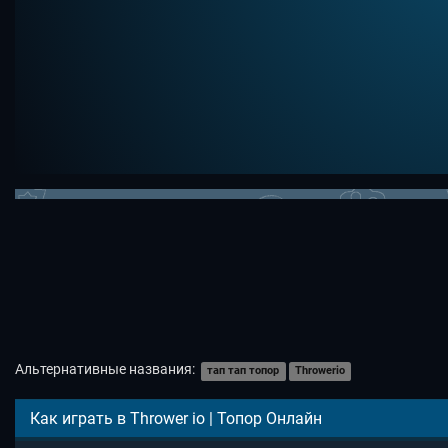
Альтернативные названия:
тап тап топор
Throwerio
Как играть в Thrower io | Топор Онлайн