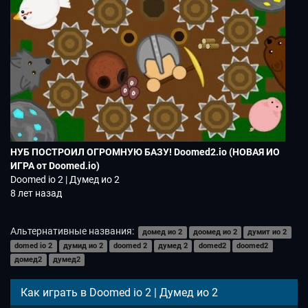
НУБ ПОСТРОИЛ ОГРОМНУЮ БАЗУ! Doomed2.io (НОВАЯ ИО
ИГРА от Doomed.io)
Doomed io 2 | Думед ио 2
8 лет назад
Альтернативные названия:
домед ио 2
доомед ио 2
думит ио 2
domed io 2
думид ио 2
doomed 2
думед 2
domed2
doomed2
домед2
думед2
Как играть в Doomed io 2 | Думед ио 2