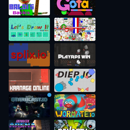
Ночью видимость в Doomed 2 io ограничена небольшим
кругом, все остальное видно только если приблизиться
очень близко. Ночью перемещаться опаснее, т.к. не видно
в том числе и диких животных. По слухам ночью на карте
появляется больше диких волков и медведей.
Любое здание можно продать (клавиша R), получив часть
ресурсов потраченных на его строительство.
Управление в Думед ио 2
WASD для перемещения