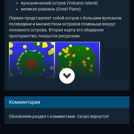
вулканический остров (Volcanic Island)
великая равнина (Great Plane)
Первая представляет собой остров с большим вулканом
посередине и множеством островов поменьше вокруг
основного острова. Вторая карта это обширное
пространство, покрытое ресурсами.
В Думед 2 ио есть два основных аспекта: майнинг и
крафтинг. В самом начале нужно накрафтить немного
Комментарии
дерева, далее скрафтить кирку. Теперь можно добывать
камень. В общем, идея понятная. Очень любопытно, что
Обновляем раздел с комментами. Скоро вернутся!
источник ресурсов через некоторое время пропадает,
чтобы появиться вновь в новом месте на карте. Так
сделано, чтобы нельзя было захватить источник