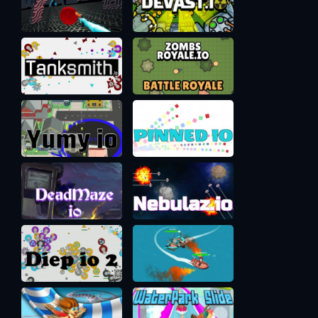
левый клик для сбора ресурсов или использования
предмета
левый клик + шифт - воспользоваться неосновным
предметом
шифт для аккуратного перемещения
Q чтобы сбросить предметы, если зажать
одновременно цифровую клавишу, то сброситься
10x, 100x и так далее ресурсов
R чтобы продать строение
E для оснащения башни или оружия