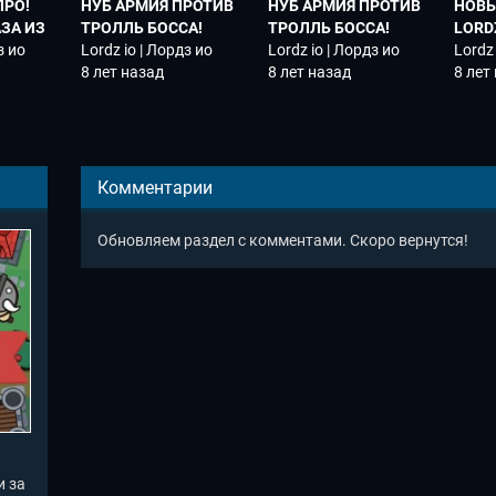
ПРО!
НУБ АРМИЯ ПРОТИВ
НУБ АРМИЯ ПРОТИВ
НОВЫ
ЗА ИЗ
ТРОЛЛЬ БОССА!
ТРОЛЛЬ БОССА!
LORD
Z.IO
з ио
Lordz.io Sandbox
Lordz io | Лордз ио
Lordz.io Sandbox
Lordz io | Лордз ио
ШАХТ
Lordz 
8 лет назад
8 лет назад
АРМИ
8 лет
LORD
Комментарии
Обновляем раздел с комментами. Скоро вернутся!
и за