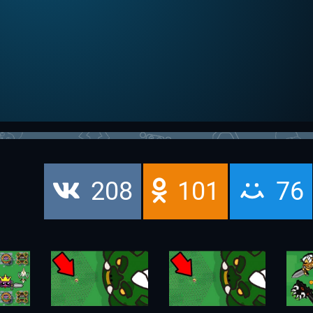
208
101
76