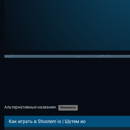
Альтернативные названия:
Shootemio
Как играть в Shootem io | Шутем ио