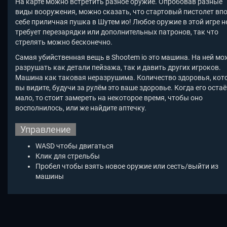
На карте можно встретить разное оружие. Опробовав разные
виды вооружения, можно сказать, что стартовый пистолет вп
себе приличная пушка в Шутем ио! Любое оружие в этой игре н
требует перезарядки или дополнительных патронов, так что
стрелять можно бесконечно.
Самая убийственная вещь в Shootem io
это машина. На ней мо
разрушать как детали пейзажа, так и давить других игроков.
Машина как таковая неразрушима. Количество здоровья, кот
вы видите, будучи за рулём это ваше здоровье. Когда его остаё
мало, то стоит замереть на некоторое время, чтобы оно
восполнилось, или же найдите аптечку.
Управление
WASD чтобы двигаться
Клик для стрельбы
Пробел чтобы взять новое оружие или сесть/выйти из
машины