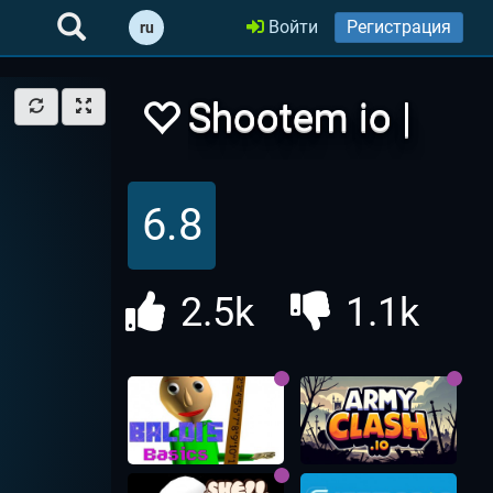
Войти
Регистрация
ru
Shootem io |
Шутем ио
6.8
2.5k
1.1k