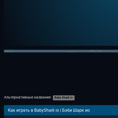
Альтернативные названия:
Baby Shark io
Как играть в BabyShark io | Бэби Шарк ио