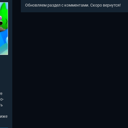
Обновляем раздел с комментами. Скоро вернутся!
те
о-
ть
лиже