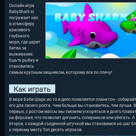
Онлайн игра
BabyShark io
погружает нас
в атмосферу
красивого
глубокого
моря, где царит
битва за
выживание.
Ешьте рыбку и
становитесь
самым крупным хищником, которому все по плечу!
Как играть
В море Бэби Шарк ио то и дело появляется планктон - собирай
его для своего роста. Чем больше вы становитесь, тем лучше. В
первых, с ростом массы мы сможем ускоряться и долго плава
на форсаже, что позволит догонять соперников или убегать. А
второе, с каждой съеденной штучкой мы становимся на шаг б
к первому месту Топ десять игроков.