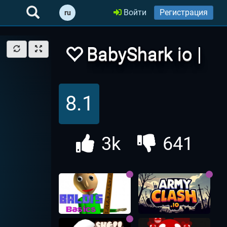
Войти
Регистрация
ru
BabyShark io |
Бэби Шарк ио
8.1
3k
641