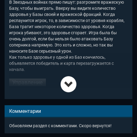
В Звездных войнах прямо пишут: разгромите вражескую
Базу, чтобы выиграть. Вверху вы видите количество
здоровья у Базы своей и вражеской фракций. Когда
респаунится игрок, то, в зависимости от уровня корабля,
База тратит некоторое количество здоровья. Когда
игрока убивают, это здоровье сгорает. Игра была бы
очень долгой, если бы нельзя было атаковать Базу
соперника напрямую. Это хоть и сложно, но так вы
наносите Базе серьезный урон.
Как только здоровье у одной из Баз кончилось,
объявляется победитель и карта перезагружается с
начала.
Управление
Управление мышью. Левая кнопка - стрелять, правая -
использовать
спецнавык
.
Чтобы полностью остановиться, нужно навести курсор на
Комментарии
свой корабль. Но тогда неудобно стрелять, верно? Чтобы
стрелять стоя и в то же время наводить прицел мышью,
зажмите шифт.
Обновляем раздел с комментами. Скоро вернутся!
Прокачка