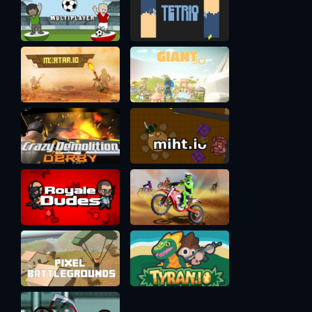
MECHANIC умеет своими Healing pod (спецумение) чинить
здоровье базе. Если в команде есть пара механиков, то
они очень неслабо могут вытянуть здоровье базы!
Конечно, суперудар по базе соперника может нанести
BULLY, если облетит войска врага по краешку и вдоль
стенки будет двигаться навстречу вражеской базе. Этот
танк впринципе убить сложно, а прокачанный щит даст
ему несколько секунд мощной атаки по голой базе и
противники будут очень обижены.