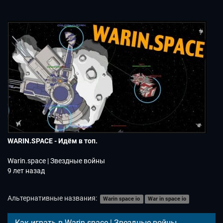
WARIN.SPACE - Идём в топ.
Warin.space | Звездные войны
9 лет назад
Альтернативные названия:
Warin space io
War in space io
Как играть в Warin.space | Звездные войны