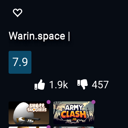
Warin.space |
Звездные войны
7.9
1.9k
457
Это диаграмма прокачки.
В будущем появится версия на