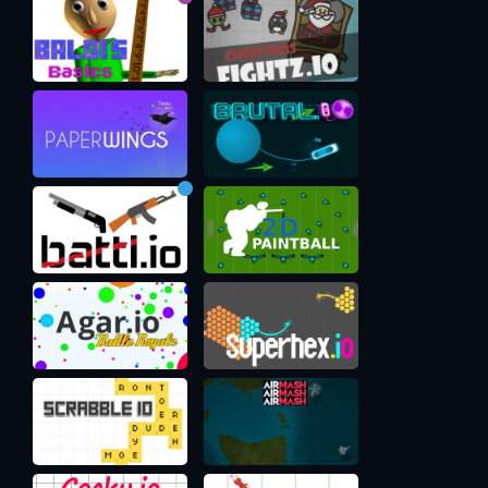
русском и эти надпись будет стёрта =)
Как видите, от первичного корабля есть 3 варианта
развития. И в дальнейшем при каждом апгрейде вы тоже
увидите только 3 корабля. То есть, прокачав UTILITY, вы
увидите M.O.D, Sniper и ENGI. Вырбав далее, скажем, ENGI,
вы увидите SUICIDE SQUAD, THE MOTH и SHOGUN. Поэтому
имейте ввиду эту схему, если нацелились на конечную
форму корабля, которая вам больше всего нужна.
Важный момент: деньги, которые вы потратите на
прокачку характеристик корабля учитываются и
удешевляют стоимость модели следующего уровня. Так
что улучшайтесь спокойно.
Режимы
Как таковых режимов в игре Звездные войны нет, НО во-
первых, есть сервера на разных странах. Во-вторых,
внутри каждого сервера есть подсерверы "World". И на
разных подсерверах появляются некоторые нюансы в
виде кораблей - ботов. За ними тянется радужный след и
эти корабли поддержки кроме экзотического внешнего
вида умеют лечить, добавляют защиты к группе своих