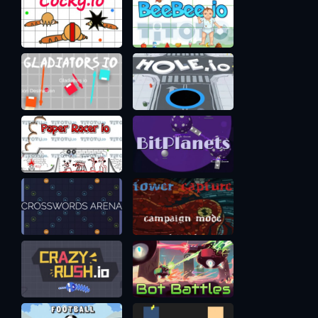
игроков и т.д. Это нельзя назвать разными режимами, но
свою изюминку в разнообразие игры такие корабли
вносят.
Хаки, Нюансы, Рекомендации
Звездные войны - командная игра, поэтому в идеале вам
бы поиграть на сервере с друзьями и быть на связи. От
грамотной атаки армией, где есть и корабль с защитой
для всех и лекарь и танк не устоит ни одна база. Если же
связи с соклановцами нет, то старайтесь продумать,
глядя на союзников, какого вот сейчас корабля не
хватает в вашем стане и качайте его.
Очень много головной боли и урона базе причиняют
корабли STEALTH. У них супер мало жизни, но они очень
быстро летают и под покровом невидимости могут
подлетать к чужой базе и стрелять по ней, беззащитной.
Да, раскрытого Стэлса быстро взорвут, но он нанесет 100
- 150 урона точно. И, переродившись, совершит новый
налёт. А если в команде 3-4 таких корабля, то противнику
будет несладко =)