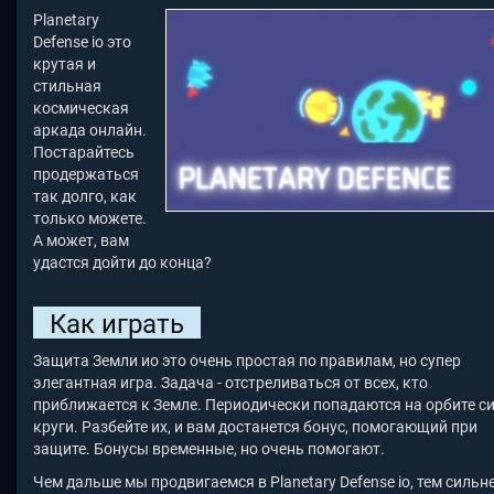
Planetary
Defense io это
крутая и
стильная
космическая
аркада онлайн.
Постарайтесь
продержаться
так долго, как
только можете.
А может, вам
удастся дойти до конца?
Как играть
Защита Земли ио это очень простая по правилам, но супер
элегантная игра. Задача - отстреливаться от всех, кто
приближается к Земле. Периодически попадаются на орбите с
круги. Разбейте их, и вам достанется бонус, помогающий при
защите. Бонусы временные, но очень помогают.
Чем дальше мы продвигаемся в Planetary Defense io
, тем сильн