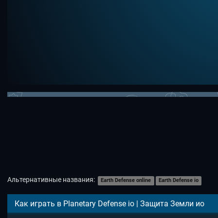
Альтернативные названия:
Earth Defense online
Earth Defense io​
Как играть в Planetary Defense io | Защита Земли ио