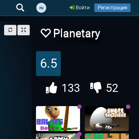
Войти
Регистрация
ru
Planetary
Defense io |
6.5
Защита
133
52
Земли ио