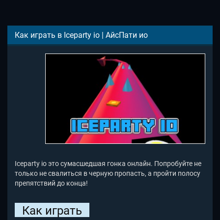
Как играть в Iceparty io | АйсПати ио
Iceparty io это сумасшедшая гонка онлайн. Попробуйте не
только не свалиться в черную пропасть, а пройти полосу
препятствий до конца!
Как играть