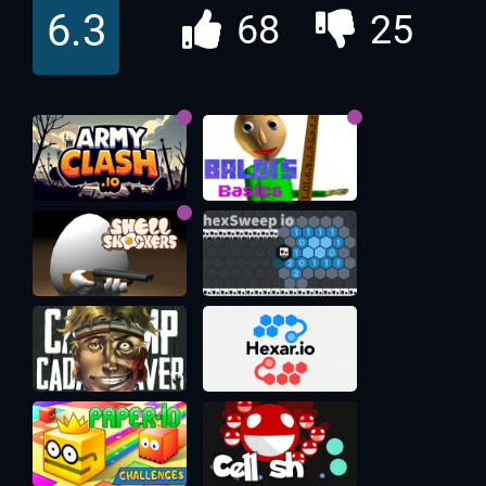
ио
6.3
68
25