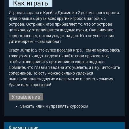
Как играть
Игровая задача в Крейзи Джамп ио 2
до смешного проста:
нужно вышвырнуть всех других игроков напрочь с
острова. Остринки игре прибавляет то, что от острова
потихоньку отваливаются щедрые куски. Они вначале
горят красным, потом уходят на дно. Кто не успел с них
уйти вовремя - сам виноват.
Crazy Jump io 2
это супер веселая игра. Тем не менее, здесь
тоже думать надо. подсчитывайте свои прыжки так,
чтобы отшвыривать противников еще на подходе.
Помните, что главная задача это уцелеть, а не уничтожить
соперников. То есть можно сильно увлечься
вышвыриванием других и незаметно вылететь самому.
Удачи вам в прыжках!
Управление
Зажать клик и управлять курсором
Комментарии