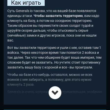
Как играть
Суть Generals io такова ,что на вашей базе появляются
единицы атаки.
Чтобы захватить территорию
, вам надо
кликнуть на базу, а потом на соседнюю территорию.
Таким образом вы переместите своих солдат тудой и
шуруйте скорее дальше, чтобы отыскивать серые
(ничейные) замки и других игроков, пока они не нашли
вас.
Вот вы захватили территорию и ушли с нее, оставив там 1
войска. Через некоторое время там появится 2 войска и
так далее. Так что чем обширнее будет ваша империя, тем
сложнее будет ее захватить. Но учтите: стоит противнику
захватить вашу базу с короной и все - вы проиграли.
Чтобы на базе кто-нибудь оставался, можно не всех
воинов с нее забирать, а половину; для этого нужно
кликнуть 2 раза.
Generals io очень напряженная и стремительная, особенно
когда вас зажали несколько игроков. Есть смысл
собирать со всех концов армию к своей базе и быть
уверенным в том, что вы под защитой от проигрыша, а