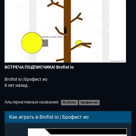
ВСТРЕЧА ПОДПИСЧИКА! Brofist io
Brofist io | Брофист ио
8 лет назад
Альтернативные названия:
Brofistio
брофистио
Как играть в Brofist io | Брофист ио