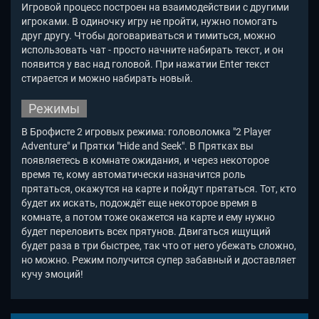
Игровой процесс построен на взаимодействии с другими
игроками. В одиночку игру не пройти, нужно помогать
друг другу. Чтобы договариваться и тимиться, можно
использовать чат - просто начните набирать текст, и он
появится у вас над головой. При нажатии Enter текст
стирается и можно набирать новый.
Режимы
В Брофисте 2 игровых режима: головоломка "2 Player
Adventure" и Прятки "Hide and Seek". В Прятках вы
появляетесь в комнате ожидания, и через некоторое
время те, кому автоматически назначится роль
прятаться, окажутся на карте и пойдут прятаться. Тот, кто
будет их искать, подождёт еще некоторое время в
комнате, а потом тоже окажется на карте и ему нужно
будет переловить всех прятунов. Двигаться ищущий
будет раза в три быстрее, так что от него убежать сложно,
но можно. Режим получится супер забавный и доставляет
кучу эмоций!