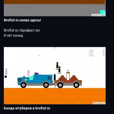
Brofist io снова здесь!
Brofist io | Брофист ио
8 лет назад
Банда ютуберов в brofist.io