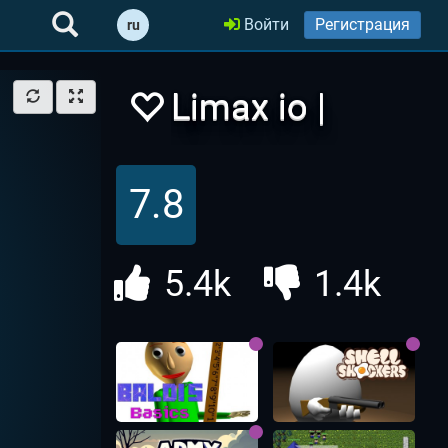
Войти
Регистрация
ru
Limax io |
Лимаксио
7.8
5.4k
1.4k