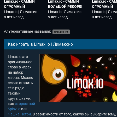
Limax.io - САМЫЙ
Limax.io - САМЫЙ
Limax.io - С
ОГРОМНЫЙ
БОЛЬШОЙ РЕКОРД!
ОГРОМНЫЙ
РЕКОРД! НОВАЯ IO
Limax io | Лимаксио
НОВАЯ IO ИГРА!
Limax io | Лимаксио
РЕКОРД! НОВА
Limax io | Лим
ИГРА! УБИЛ ВСЕХ
8 лет назад
НОВЫЙ КЛОН
9 лет назад
ИГРА! НОВЫЙ
9 лет назад
НУБОВ! НОВЫЙ
SLITHER.IO И
SLITHER.IO И
КЛОН SLITHER.IO И
WORMAX.IO
WORMAX.IO
Альтернативные названия:
лимакс ио
WORMAX.IO
Как играть в Limax io | Лимаксио
Limax io это
оригинальное
слово в играх
на набор
массы. Можно
смело ставить
её в ряд с
такими
крутышками,
как
скоростной
Spinz io
или
Чашка Петри
. В зависимости от того, какую вы выберите тему,