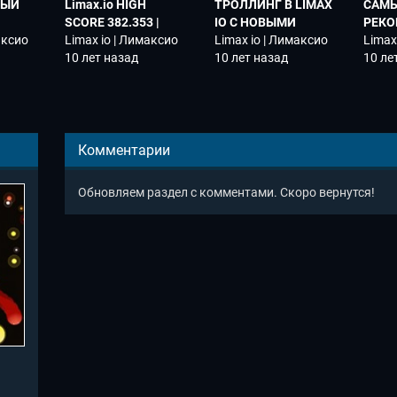
АМЫЙ
Limax.io HIGH
ТРОЛЛИНГ В LIMAX
САМ
SCORE 382.353 |
IO C НОВЫМИ
РЕКОР
Я IO
аксио
NEW WORLD RECORD
Limax io | Лимаксио
СКИНАМИ! ЛУЧШИЕ
Limax io | Лимаксио
3050
Limax
 КЛОН
10 лет назад
МОМЕНТЫ
10 лет назад
RECO
10 ле
Комментарии
Обновляем раздел с комментами. Скоро вернутся!