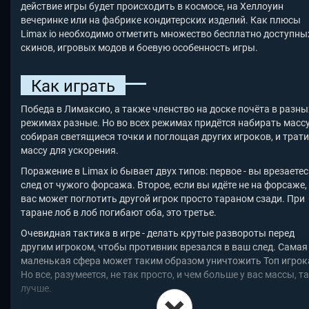
действие игры будет происходить в космосе, на Хеллоуин
вечеринке или на фабрике кондитерских изделий. Как плюсы
Limax io необходимо отметить множество бесплатно доступны
скинов, игровых модов и боевую особенность игры.
Как играть
Победа в Лимаксио, а также членство на доске почёта в разны
режимах разные. Но во всех режимах придётся набирать массу
собирая светящиеся точки и поглощая других игроков, и трат
массу для ускорения.
Поражение в Limax io бывает двух типов: первое - вы врезаетес
след от чужого форсажа. Второе, если вы идёте не на форсаже,
вас может поглотить другой игрок просто тараном сзади. При
таране лоб в лоб погибают оба, это третье.
Очевидная тактика в игре - делать крутые развороты перед
другим игроком, чтобы противник врезался в ваш след. Самая
маленькая сфера может таким образом уничтожить Топ игрок
Но все, разумеется, не так просто, и чем больше у вас массы, т
лучше.