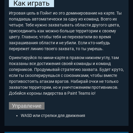
Как играть
Игровая цель в Пэйнт ио это доминирование на карте. Ты
попадаешь автоматически за одну из команд. Всего их
четыре. Тебе нужно захватывать области другого цвета,
присоединить как можно больше территории к своему
цвету. Главное, чтобы тебя не перехватили во время
закрашивания области и не убили. Если кто-нибудь
перережет линию твоего захвата, то ты умрешь.
Ориентируйся по мини-карте в правом нижнем углу, там
показаны все достижения своей команды и команд
соперников. Продумывай стратегию захвата. Будет круто,
если ты скооперируешься с союзниками, чтобы вместе
противостоять атакам врагов. Набирай очки не только
захватом территории, но и уничтожением противников.
Добейся короны лидерства в Paint Teams io
!
Управление
WASD или стрелки для движения