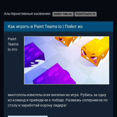
Альтернативные названия:
пэйнт тим ио
PaintTeams io
Как играть в Paint Teams io | Пэйнт ио
Paint
Teams
io это
многопользовательская веселая ио игра. Рубись за одну
из команд и приведи ее к победе. Размажь соперников по
столу и заработай корону лидера!