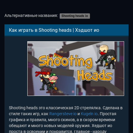
Альтернативные названия:
Shooting heads io
Как играть в Shooting heads | Хэдшот ио
Shooting heads это классическая 2D стрелялка. Сделана в
стиле таких игр, как
Rangersteve io
и
Kugeln io
. Простая
графика и правила, много скинов, а в скором времени
обещают и много новых моделей оружия. Хедшот ио
проста в освоении и понравится, главное - народу