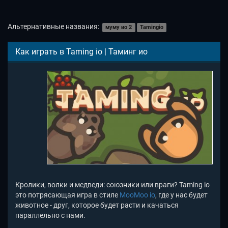
Альтернативные названия:
муму ио 2
Tamingio
Как играть в Taming io | Таминг ио
Кролики, волки и медведи: союзники или враги? Taming io
это потрясающая игра в стиле
MooMoo io
, где у нас будет
животное - друг, которое будет расти и качаться
параллельно с нами.