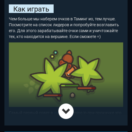
Как играть
Чем больше мы наберем очков в Таминг ио, тем лучше.
Посмотрите на список лидеров и попробуйте возглавить
его. Для этого зарабатывайте очки сами и уничтожайте
тех, кто находится на вершине. Если сможете =)
Самый первый совет в
ио игре
Taming io
при прокачке это
собирать ресурсы таким образом, чтобы за один удар
рубить двойное количество ресурсов и, соответственно,
опыта. Для этого найдите находящиеся рядом объекты.