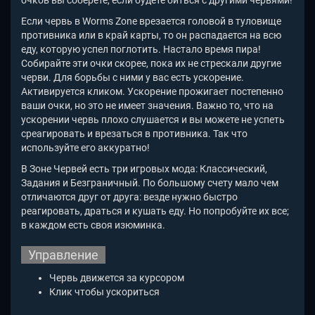
очков вы соберете, если будете биться с другими червями!
Если червь в Worms Zone
врезается головой в туловище
противника или в край карты, то он распадается на всю
еду, которую успел поглотить. Настало время пира!
Собирайте эти очки скорее, пока их не стрескали другие
черви.
Для борьбы с ними у вас есть ускорение.
Активируется кликом. Ускорение прожигает постепенно
ваши очки, но это не имеет значения. Важно то, что на
ускорении червь плохо слушается и вы можете не успеть
среагировать и врезаться в противника. Так что
используйте его аккуратно!
В Зоне Червей есть три игровых мода: Классический,
Задания и Безграничный. По большому счету мало чем
отличаются друг от друга: везде нужно быстро
реагировать, драться и кушать еду. Но попробуйте их все;
в каждом есть своя изюминка.
Управление
Червь движется за курсором
Клик чтобы ускориться