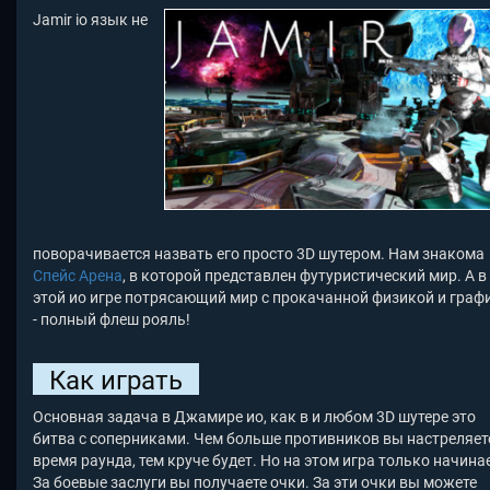
Jamir io язык не
поворачивается назвать его просто 3D шутером. Нам знакома
Спейс Арена
, в которой представлен футуристический мир. А в
этой ио игре потрясающий мир с прокачанной физикой и граф
- полный флеш рояль!
Как играть
Основная задача в Джамире ио, как в и любом 3D шутере это
битва с соперниками. Чем больше противников вы настреляет
время раунда, тем круче будет. Но на этом игра только начина
За боевые заслуги вы получаете очки. За эти очки вы можете