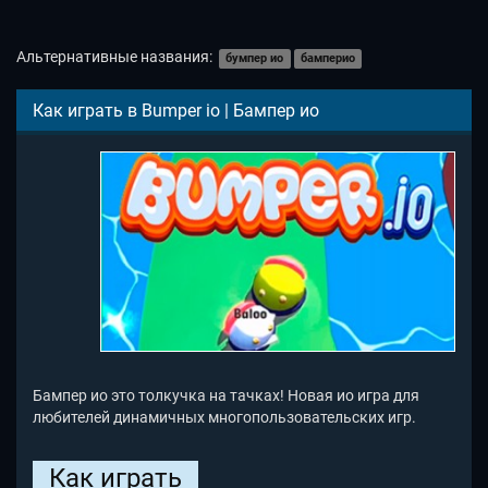
Альтернативные названия:
бумпер ио
бамперио
Как играть в Bumper io | Бампер ио
Бампер ио это толкучка на тачках! Новая ио игра для
любителей динамичных многопользовательских игр.
Как играть