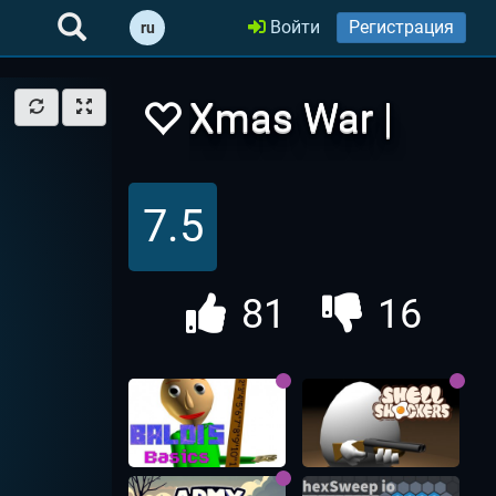
Войти
Регистрация
ru
Xmas War |
Стрелялка
7.5
Снежками
81
16