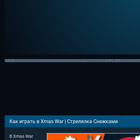
Как играть в Xmas War | Стрелялка Снежками
В Xmas War