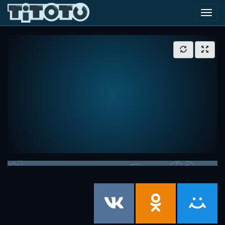
Toggl
navig