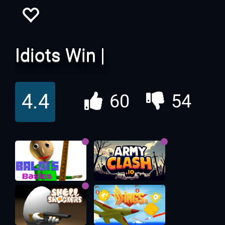
Idiots Win |
Автоподсказка ио
4.4
60
54