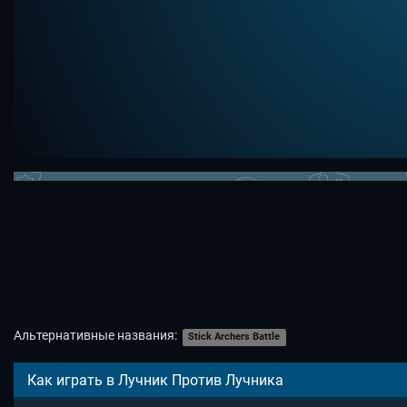
Альтернативные названия:
Stick Archers Battle
Как играть в Лучник Против Лучника