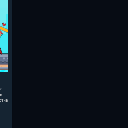
ла
е
отив