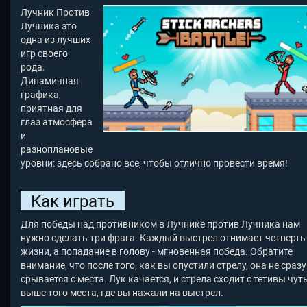
Лучник Против
Лучника это
одна из лучших
игр своего
рода.
Динамичная
графика,
приятная для
глаз атмосфера
и
разноплановые
уровни: здесь собрано все, чтобы отлично провести время!
Как играть
Для победы над противником в Лучнике против Лучника нам
нужно сделать три фрага. Каждый выстрел отнимает четверть
жизни, а попадание в голову - мгновенная победа. Обратите
внимание, что после того, как вы опустили стрелу, она не сразу
срывается с места. Лук качается, и стрела сходит с тетивы чут
выше того места, где вы нажали на выстрел.