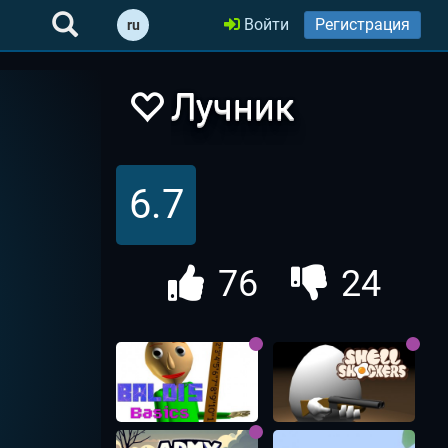
Войти
Регистрация
ru
Лучник
Против
6.7
Лучника
76
24