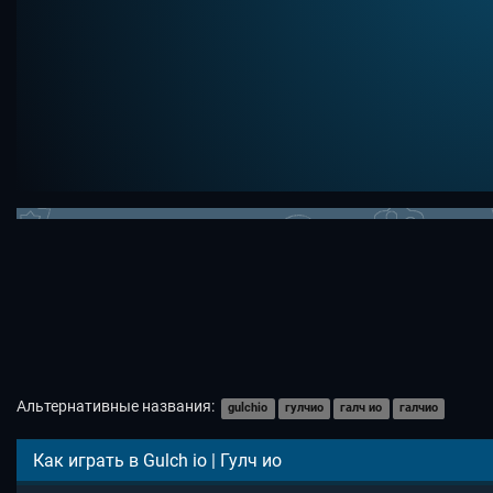
Альтернативные названия:
gulchio
гулчио
галч ио
галчио
Как играть в Gulch io | Гулч ио