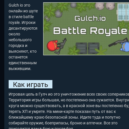
Gulch io это
онлайн ио шуте
в стиле battle
royale. Игроки
десантируются
около
небольшого
городка и
выясняют, кто
останется
единственным
выжившим.
Как играть
Игровая цель в Гулч ио это уничтожение всех своих сопернико
Территория игры большая, но постепенно она сужается. Внутр
круга можно существовать, а в красной зоне вы постепенно бу
терять ХП и умрете. На мини-карте показан путь от вас к
ближайшему краю безопасной зоны. Идите туда и попутно
собирайте оружие, боеприпасы, броню и аптечки. Все это
пригодится вам в бою и после боя.