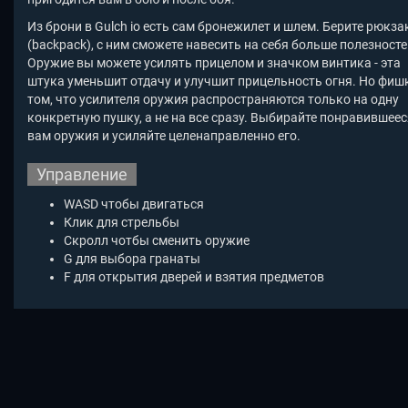
Из брони в Gulch io есть сам бронежилет и шлем. Берите рюкза
(backpack), с ним сможете навесить на себя больше полезносте
Оружие вы можете усилять прицелом и значком винтика - эта
штука уменьшит отдачу и улучшит прицельность огня. Но фиш
том, что усилителя оружия распространяются только на одну
конкретную пушку, а не на все сразу. Выбирайте понравившеес
вам оружия и усиляйте целенаправленно его.
Управление
WASD чтобы двигаться
Клик для стрельбы
Скролл чотбы сменить оружие
G для выбора гранаты
F для открытия дверей и взятия предметов