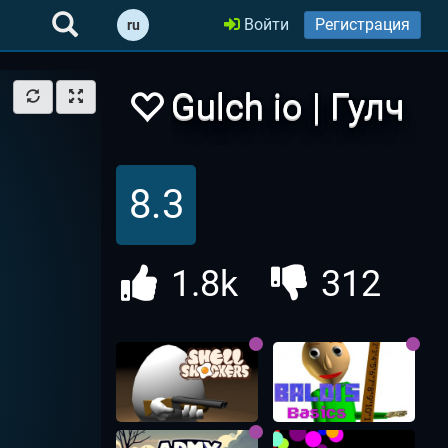
Войти
Регистрация
ru
Gulch io | Гулч
ио
8.3
1.8k
312