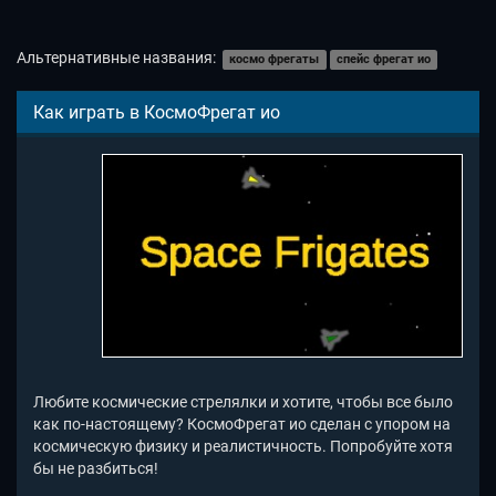
Альтернативные названия:
космо фрегаты
спейс фрегат ио
Как играть в КосмоФрегат ио
Любите космические стрелялки и хотите, чтобы все было
как по-настоящему? КосмоФрегат ио сделан с упором на
космическую физику и реалистичность. Попробуйте хотя
бы не разбиться!