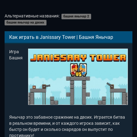
Альтернативные названия:
башня янычар 2
башни янычар на двоих
Как играть в Janissary Tower | Башня Янычар
Игра
Башня
Янычар это забавное сражение на двоих. Играется битва
в реальном времени, и от каждого игрока зависит, как
быстр он будет и сколько снарядов он выпустит по
противнику!