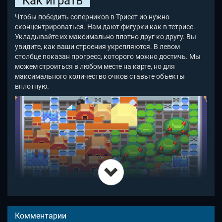
Как играть
Чтобы победить соперников в Трисет ио нужно
сконцентрироваться. Нам дают фигурки как в тетрисе.
Укладывайте их максимально плотно друг ко другу. Вы
увидите, как ваши строения укрепляются. В левом
столбце показан прогресс, которого можно достичь. Мы
можем строиться в любом месте на карте, но для
максимального количество очков ставьте объекты
вплотную.
Тем не менее, в Triset io побеждает тот, у кого больше
Комментарии