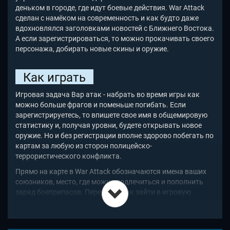
деньком в городе, где идут боевые действия. War Attack
сделан с намёком на современность и как будто даже
вдохновлялся заголовками новостей с Ближнего Востока.
А если зарегистрироваться, то можно прокачивать своего
персонажа, добирать новые скины и оружие.
Как играть
Игровая задача Вар атак - набрать во время игры как
можно больше фрагов и поменьше погибать. Если
зарегистрируетесь, то впишете свое имя в общемировую
статистику и, получая уровни, будете открывать новое
оружие. Но и без регистрации вполне здорово побегать по
картам за любую из сторон полицейско-
террористического конфликта.
Прямо на карте в War Attack обозначаются имена ваших
союзников, место, где можно подлечиться и пополнить
заряд боеприпасов. Перед тем, как зайти в игровую
комнату, вы можете выбрать основное оружие и скин
(графы меню Armory и Skin). Во время игры (пока, по
крайней мере) это сделать нет возможности. В бою вам