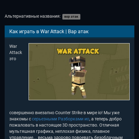
Альтернативные названия:
вор атак
Как играть в War Attack | Вар атак
War
Attack
это
совершенно внезапно Counter Strike в мире io! Мы уже
знакомы с
серьезными Разборками ио
, а теперь добро
пожаловать в настоящее 3D пространство. Отличная
мультяшная графика, неплохая физика, плавное
управление... весьма здорово повоевать безоблачным