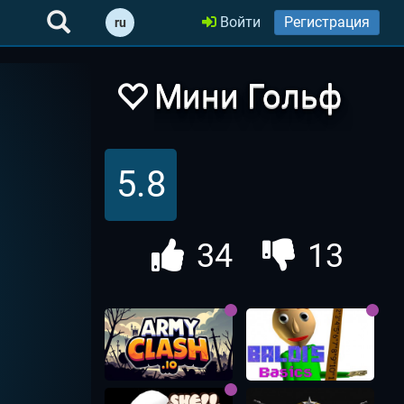
Войти
Регистрация
ru
Мини Гольф
Онлайн
5.8
34
13