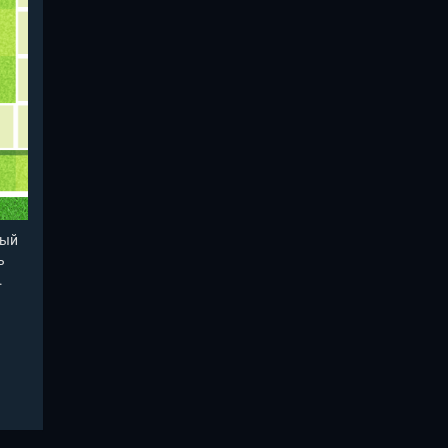
рый
ь
.