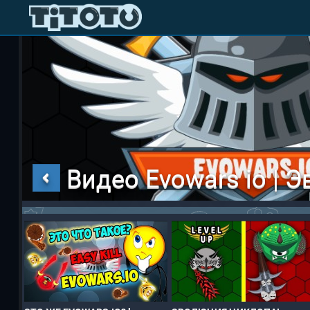
Видео Evowars io | Э