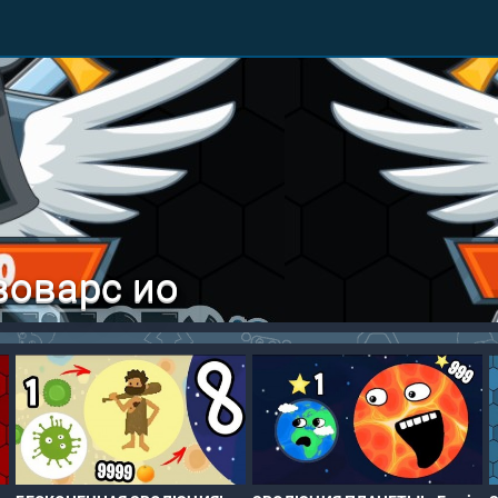
воварс ио