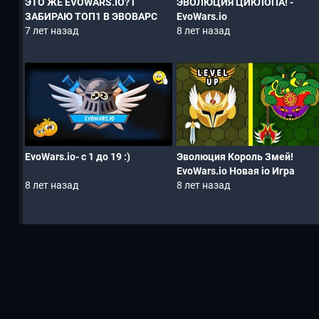
ЭТО ЖЕ EVOWARS.IO? l
ЭВОЛЮЦИЯ ЦИКЛОПА! -
ЗАБИРАЮ ТОП1 В ЭВОВАРС
EvoWars.io
ИО
7 лет назад
8 лет назад
EvoWars.io- c 1 до 19 :)
Эволюция Король Змей!
EvoWars.io Новая io Игра
8 лет назад
8 лет назад