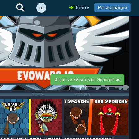
Войти
Регистрация
ru
Играть в Evowars io | Эвоварс ио