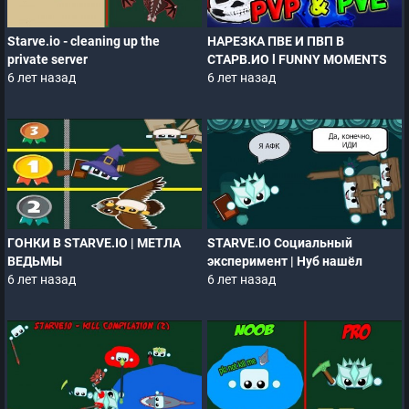
Starve.io - сleaning up the
НАРЕЗКА ПВЕ И ПВП В
private server
СТАРВ.ИО l FUNNY MOMENTS
6 лет назад
PVE AND PVP IN STARVE.IO
6 лет назад
ГОНКИ В STARVE.IO | МЕТЛА
STARVE.IO Социальный
ВЕДЬМЫ
эксперимент | Нуб нашёл
6 лет назад
топовый шлем в starve io
6 лет назад