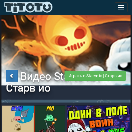
Toggl
navig
Видео Starve io |
Играть в Starve io | Старв ио
Старв ио