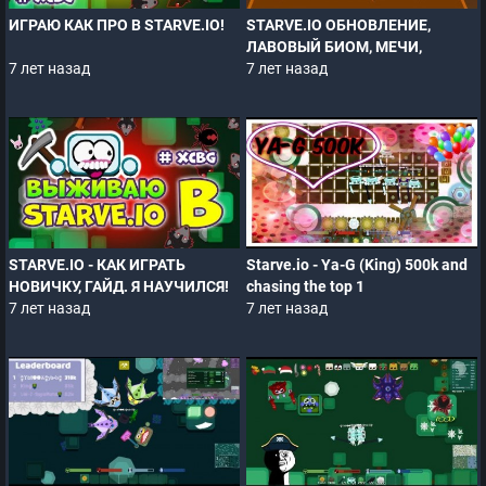
ИГРАЮ КАК ПРО В STARVE.IO!
STARVE.IO ОБНОВЛЕНИЕ,
ЛАВОВЫЙ БИОМ, МЕЧИ,
7 лет назад
МОНСТРЫ, ШАПКИ, ЛЁД -
7 лет назад
STARVE.IO UPDATE, ICE,
MONSTERS
STARVE.IO - КАК ИГРАТЬ
Starve.io - Ya-G (King) 500k and
НОВИЧКУ, ГАЙД. Я НАУЧИЛСЯ!
chasing the top 1
7 лет назад
7 лет назад