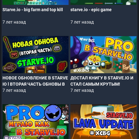
Starve.io - big farm and top kill
starve.io - epic game
7 лет назад
7 лет назад
НОВОЕ ОБНОВЛЕНИЕ В STARVE
ДОСТАЛ КНИГУ В STARVE.IO И
IO l ВТОРАЯ ЧАСТЬ ОБНОВЫ В
СТАЛ САМЫМ КРУТЫМ!
СТАРВ ИО
7 лет назад
7 лет назад