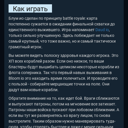
Как играть
Блум ио сделан по принципу battle royale: карта
постепенно сужается в ожидании финальной схватки до
единственного выжившего. Игра напоминает
Daud io
,
только сильно улучшенную. Здесь побеждает не только
самый крупный, что тоже важно, но и самый тактически
грамотный игрок.
Вы можете видеть полоску здоровья каждого игрока. Это
ХП всех кораблей разом. Если оно низкое, то ваши
бластеры будут вышибать целиком некоторые корабли из
флота соперника. Так что первый навык выживания в
Bloom io это находить время полечиться. И проводите его
с пользой - собирайте мерцающие точки на поле. Они
дадут вам новые корабли.
Обратите внимание на то, как идет бой. Враги сближаются
и выпускают патроны, потом на мгновение все затихает.
Патроны наши войска пускают при лобовом сближении. А
если вы тут же развернетесь ко врагу лицом, то снова
выстрелите. Таким образом нужно маневрировать туда-
сюда, чтобы стрелять быстрее и даже с менее сильным