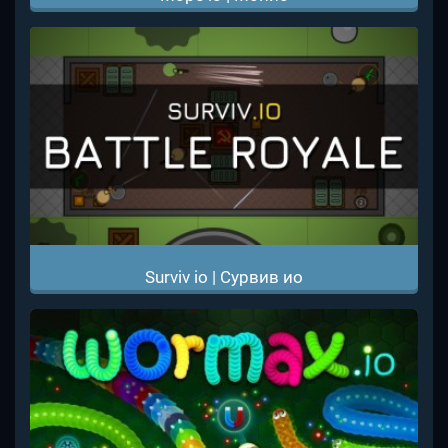
Surviv io | Сурвив ио