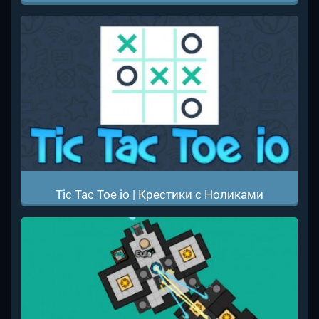
Tic Tac Toe io | Крестики с Ноликами