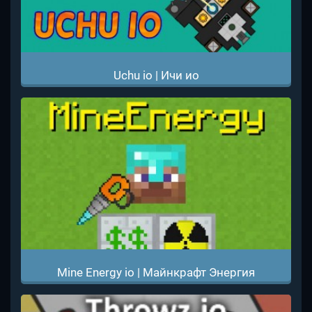
Uchu io | Ичи ио
Mine Energy io | Майнкрафт Энергия