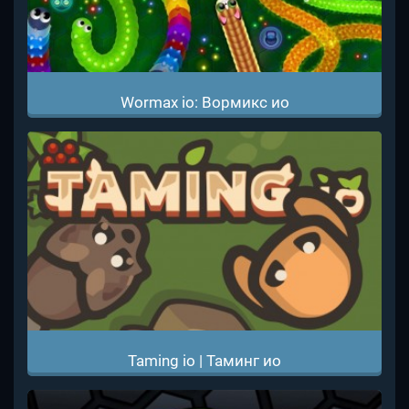
Wormax io: Вормикс ио
Taming io | Таминг ио