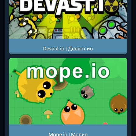
Devast io | Деваст ио
Mope io | Мопио