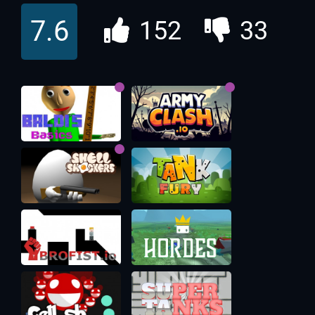
Дрифтинг 3D ио
7.6
152
33