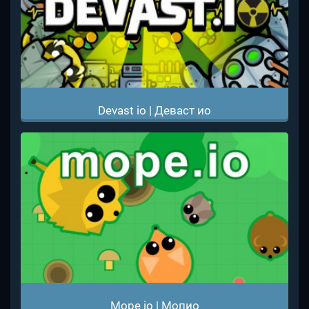
Devast io | Деваст ио
Mope io | Мопио