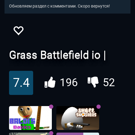
Обновляем раздел с комментами. Скоро вернутся!
Grass Battlefield io |
Грасс Батлфилд
7.4
196
52