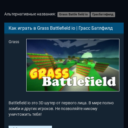
Альтернативные названия:
Grass Battle field io
Грасбатлфилд
Как играть в Grass Battlefield io | Грасс Батлфилд
Grass
Battlefield io это 3D шутер от первого лица. В мире полно
зомби и других игроков. Не позволяйте никому
уничтожить тебя!