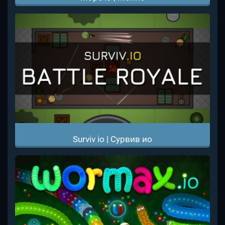
Surviv io | Сурвив ио