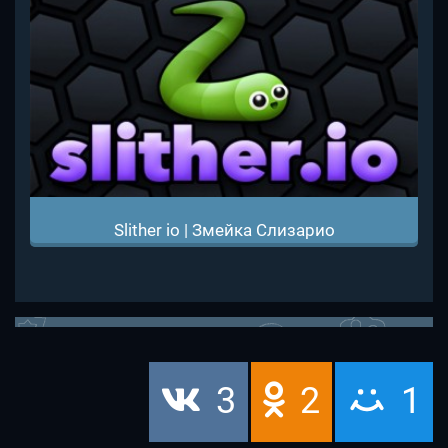
Slither io | Змейка Слизарио
3
2
1