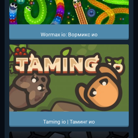
Wormax io: Вормикс ио
Taming io | Таминг ио