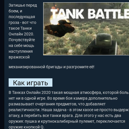
Затишье перед
боем, и
последующая
гроза - вот что
такое Танки
Онлайн 2020.
Почувствуйте
на себе мощь
наступления
вражеской
механизированной бригады и разгромите её!
Как играть
В Танках Онлайн 2020
такая мощная атмосфера, которой бол
нет ни в одной игре. Во время боя камера дополнительно
размазывает очертания предметов, что добавляет
реалистичности. Наша задача - в этом хаосе не просто выдер
атаку, а перебить все танки врага. Для этого у нас есть два
оружия: пушка и крупнокалиберный пулемет, переключается
оружие кнопкой Q.