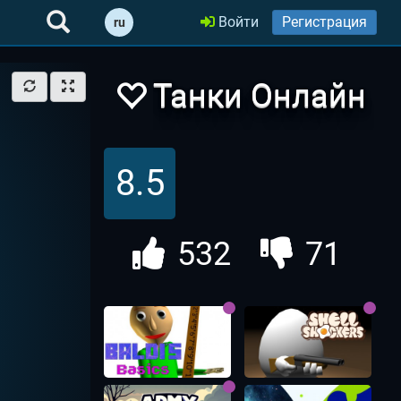
Войти
Регистрация
ru
Танки Онлайн
2020
8.5
532
71