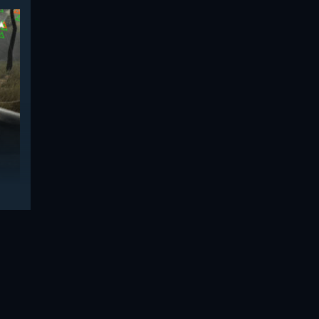
оже
йте
в на
ть