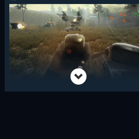
У танков много слепых зон. Атаки от врага справа можно не
ожидать - он не сможет прицелиться в таком тесном контакте.
Если противник сильно на вершине холма, а мы внизу, то мы т
не сможем его достать - не задерем дуло так высоко. Примеча
такие нюансы, ведь они помогут вам выиграть сражение.
Ориентируйтесь по мини-карте, чтобы отличать своих от враго
расстоянии.
На начальных этапах Танков Онлайн 2020
можно просто заня