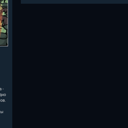
 -
дно
ов.
ны