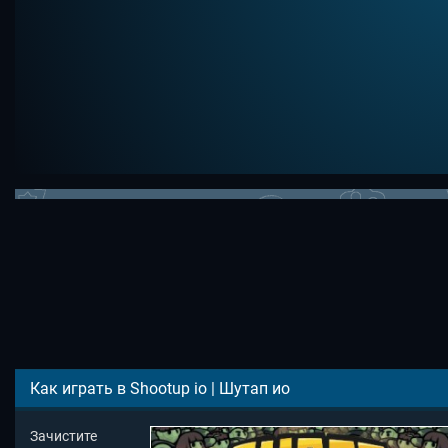
Как играть в Shootup io | Шутап ио
Зачистите