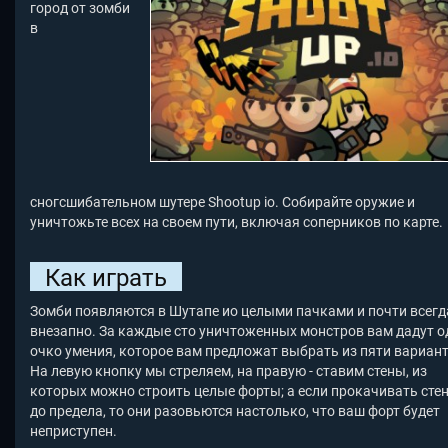
город от зомби
в
сногсшибательном шутере Shootup io. Собирайте оружие и
уничтожьте всех на своем пути, включая соперников по карте.
Как играть
Зомби появляются в Шутапе ио целыми пачками и почти всегда
внезапно. За каждые сто уничтоженных монстров вам дадут о
очко умения, которое вам предложат выбрать из пяти вариант
На левую кнопку мы стреляем, на правую - ставим стены, из
которых можно строить целые форты; а если прокачивать сте
до предела, то они разовьются настолько, что ваш форт будет
неприступен.