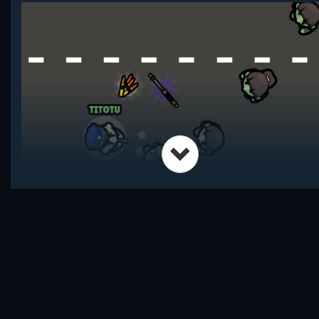
Оружие бывает разных типов мощности; на главной странице
Shootup io показана полная градация пушек. На скриншоте мы
видим винтовку с фиолетовой подсветкой - самая мощная из
своего типа. Берем ее, хватаем патроны рядом и продолжаем
отбиваться от зомби и других игроков. С соперниками, кстати
говоря, можно тимиться, ставить базы и держать под контрол
всю карту. Чем дольше у вас получится выживать и прокачива
свои навыки, тем легче вам будет доминировать на арене Шут
ио!