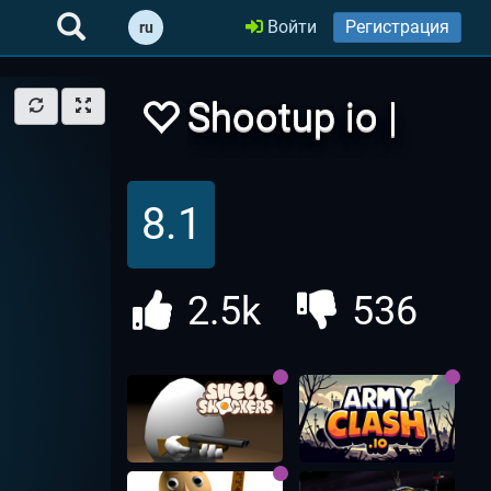
Войти
Регистрация
ru
Shootup io |
Шутап ио
8.1
2.5k
536