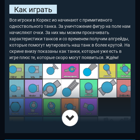
Как играть
Все игроки в Корекс ио начинают с примитивного
одноствольного танка. За уничтожение фигур на поле нам
начисляют очки. За них мы можем прокачивать
характеристики танков и со временем получим апгрейды,
которые помогут мутировать наш танк в более крутой. На
скрине внизу показаны как танки, которые уже есть в
игре плюс те, которые скоро могут появиться. Ждём!
Ориентируйтесь в Korexk io
по мини-карте. Отправляйтесь